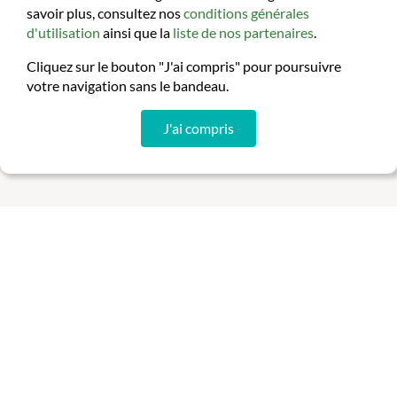
savoir plus, consultez nos
commune, un regroupement de
conditions générales
communes, un département ou
d'utilisation
ainsi que la
liste de nos partenaires
.
une région
Cliquez sur le bouton "J'ai compris" pour poursuivre
votre navigation sans le bandeau.
J'ai compris
Conditions générales d’utilisation
Charte d'accessibilité